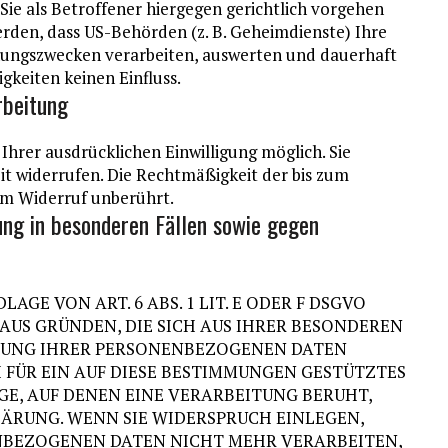
ie als Betroffener hiergegen gerichtlich vorgehen
rden, dass US-Behörden (z. B. Geheimdienste) Ihre
hungszwecken verarbeiten, auswerten und dauerhaft
gkeiten keinen Einfluss.
rbeitung
Ihrer ausdrücklichen Einwilligung möglich. Sie
eit widerrufen. Die Rechtmäßigkeit der bis zum
om Widerruf unberührt.
ng in besonderen Fällen sowie gegen
E VON ART. 6 ABS. 1 LIT. E ODER F DSGVO
 AUS GRÜNDEN, DIE SICH AUS IHRER BESONDEREN
ITUNG IHRER PERSONENBEZOGENEN DATEN
H FÜR EIN AUF DIESE BESTIMMUNGEN GESTÜTZTES
GE, AUF DENEN EINE VERARBEITUNG BERUHT,
ÄRUNG. WENN SIE WIDERSPRUCH EINLEGEN,
NBEZOGENEN DATEN NICHT MEHR VERARBEITEN,