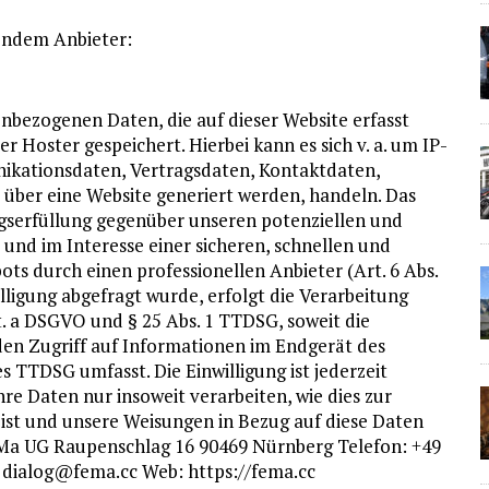
gendem Anbieter:
enbezogenen Daten, die auf dieser Website erfasst
 Hoster gespeichert. Hierbei kann es sich v. a. um IP-
kationsdaten, Vertragsdaten, Kontaktdaten,
 über eine Website generiert werden, handeln. Das
gserfüllung gegenüber unseren potenziellen und
 und im Interesse einer sicheren, schnellen und
ots durch einen professionellen Anbieter (Art. 6 Abs.
illigung abgefragt wurde, erfolgt die Verarbeitung
it. a DSGVO und § 25 Abs. 1 TTDSG, soweit die
den Zugriff auf Informationen im Endgerät des
es TTDSG umfasst. Die Einwilligung ist jederzeit
hre Daten nur insoweit verarbeiten, wie dies zur
h ist und unsere Weisungen in Bezug auf diese Daten
FeMa UG Raupenschlag 16 90469 Nürnberg Telefon: +49
l: dialog@fema.cc Web: https://fema.cc